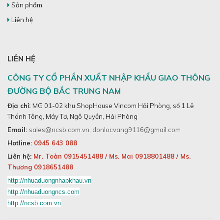
Sản phẩm
Liên hệ
LIÊN HỆ
CÔNG TY CỔ PHẦN XUẤT NHẬP KHẨU GIAO THÔNG
ĐƯỜNG BỘ BẮC TRUNG NAM
Địa chỉ:
MG 01-02 khu ShopHouse Vincom Hải Phòng, số 1 Lê
Thánh Tông, Máy Tơ, Ngô Quyền, Hải Phòng
Email:
sales@ncsb.com.vn
;
donlocvang9116@gmail.com
Hotline:
0945 643 088
Liên hệ:
Mr. Toàn 0915451488
/
Ms. Mai 0918801488
/
Ms.
Thương 0918651488
http://nhuaduongnhapkhau.vn
http://nhuaduongncs.com
http://ncsb.com.vn